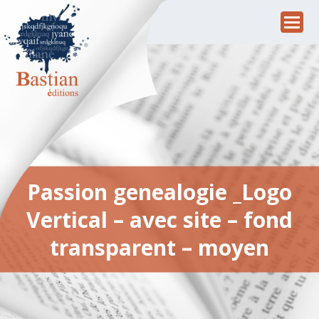
Passion genealogie _Logo
Vertical – avec site – fond
transparent – moyen